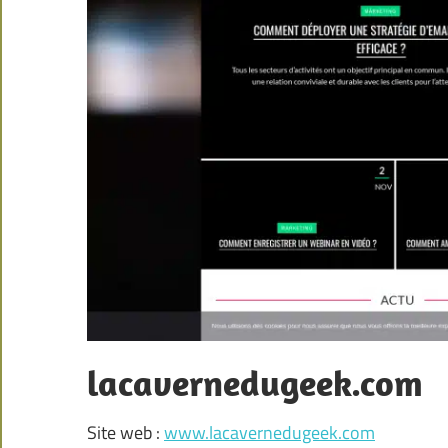
lacavernedugeek.com
Site web :
www.lacavernedugeek.com